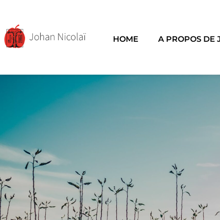
HOME
A PROPOS DE 