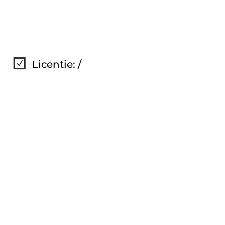
Licentie: /
N